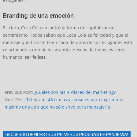
eslóganes.
Branding de una emoción
Es claro, Coca Cola encontró la forma de capitalizar un
sentimiento. Todos saben que Coca Cola es felicidad y que el
mensaje que transmite en cada de unos de sus eslóganes está
relacionado a uno de los grandes deseos de todos los seres
humanos:
ser felices
.
2022-
10-
Previous Post:
¿Cuáles son las 4 Pilares del marketing?
15
Next Post:
Telegram: 46 trucos y consejos para exprimir al
máximo una app que no sólo sirve para mensajería
RECUERDO DE NUESTROS PRIMEROS PROGRAS DE PANDEMIA!